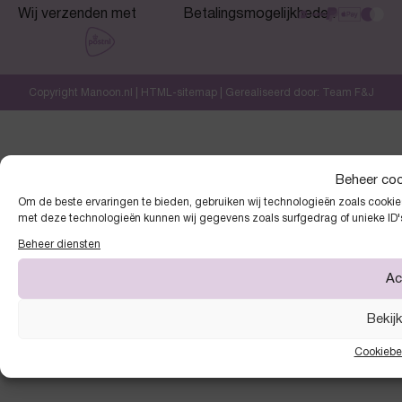
Wij verzenden met
Betalingsmogelijkheden
Copyright Manoon.nl |
HTML-sitemap
| Gerealiseerd door:
Team F&J
Beheer co
Om de beste ervaringen te bieden, gebruiken wij technologieën zoals cookies
met deze technologieën kunnen wij gegevens zoals surfgedrag of unieke ID'
Beheer diensten
Ac
Bekij
Cookiebe