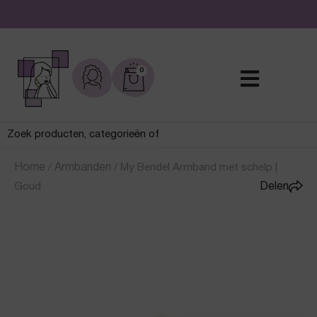
De leukste sieraden online en in de winkel
0
Home
/
Armbanden
/
My Bendel Armband met schelp |
Goud
Delen