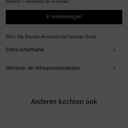
Slechts 1 resterend op voorraad
In winkelwagen
SKU: My Bendel-Armband met schelp-Goud
Extra informatie
Kleur
Verzend- en retourvoorwaarden
Goud
Samen met PostNL zorgen wij ervoor dat je pakket
Merk
wordt geleverd op het door jou gekozen
My Bendel
Anderen kochten ook
afleveradres. Voor geplaatste bestellingen geldt bij
Artikelnummer
ons: op werkdagen vóór 16:00 uur besteld,
dezelfde dag nog verstuurd.
Armband met schelp