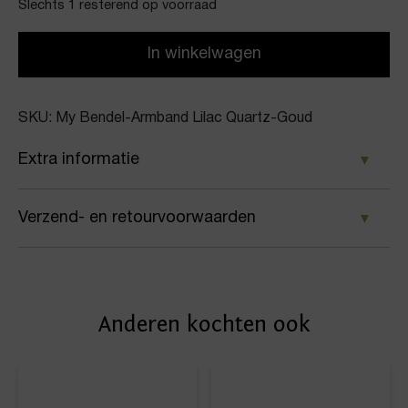
Slechts 1 resterend op voorraad
In winkelwagen
SKU: My Bendel-Armband Lilac Quartz-Goud
Extra informatie
Kleur
Verzend- en retourvoorwaarden
Goud
Samen met PostNL zorgen wij ervoor dat je pakket
Merk
wordt geleverd op het door jou gekozen
My Bendel
Anderen kochten ook
afleveradres. Voor geplaatste bestellingen geldt bij
Artikelnummer
ons: op werkdagen vóór 16:00 uur besteld,
dezelfde dag nog verstuurd.
Armband Lilac Quartz