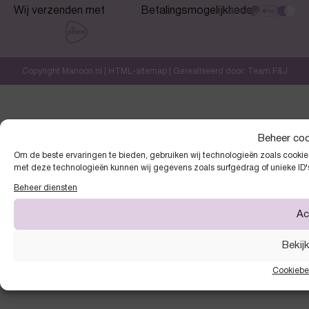
Wij verzenden met
Betalingsmogelijkheden
Copyright Manoon.nl |
HTML-sitemap
| Gerealiseerd door:
Team F&J
Beheer co
Om de beste ervaringen te bieden, gebruiken wij technologieën zoals cookies
met deze technologieën kunnen wij gegevens zoals surfgedrag of unieke ID'
Beheer diensten
Ac
Bekij
Cookiebe