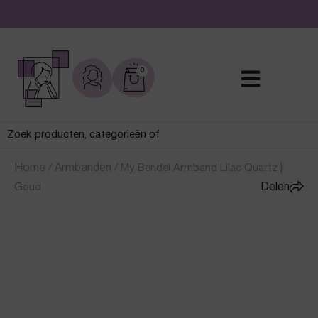
De leukste sieraden online en in de winkel
0
Home
/
Armbanden
/
My Bendel Armband Lilac Quartz |
Goud
Delen