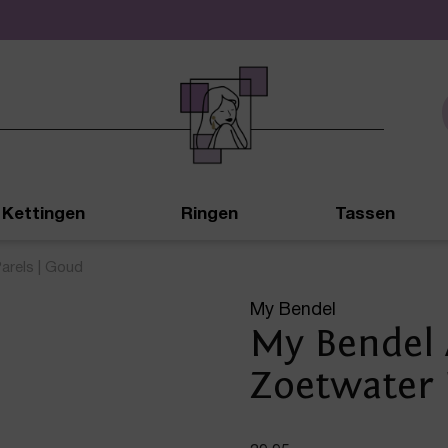
De leukste sieraden online en in de winkel
Kettingen
Ringen
Tassen
arels | Goud
My Bendel
My Bendel
Zoetwater 