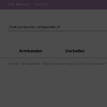
Over Manoon
Contact
 verzending vanaf € 50,-
Armbanden
Oorbellen
Home
/
Armbanden
/
My Bendel Armband Echte Zoetwater P