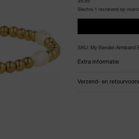
39,95
Slechts 1 resterend op voorr
SKU: My Bendel-Armband E
Extra informatie
Kleur
Gou
Verzend- en retourvoor
Merk
My 
Samen met PostNL zorgen
Artikelnummer
Armb
jou gekozen afleveradres.
werkdagen vóór 16:00 uur
Product stijl
Kral