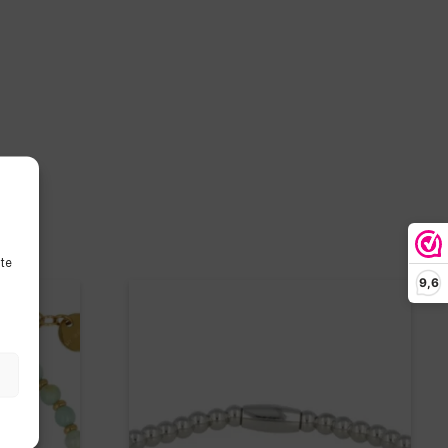
ite
9,6