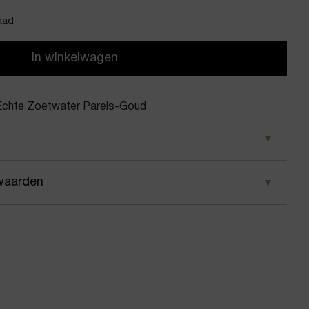
aad
In winkelwagen
chte Zoetwater Parels-Goud
d
waarden
Bendel
 wij ervoor dat je pakket wordt geleverd op het door
and Echte Zoetwater Parels
 Voor geplaatste bestellingen geldt bij ons: op
 besteld, dezelfde dag nog verstuurd.
en armbanden