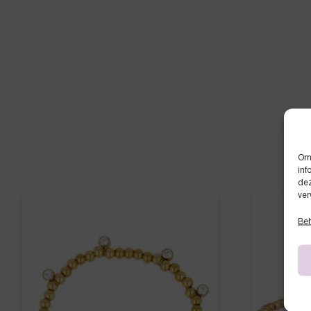
Om 
inf
dez
ver
Beh