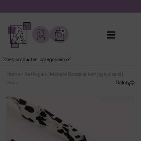
De leukste sieraden online en in de winkel
0
Home
/
Kettingen
/
Michelle Bandana ketting luipaard |
Goud
Delen