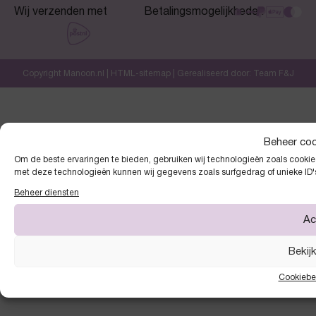
Wij verzenden met
Betalingsmogelijkheden
Copyright Manoon.nl |
HTML-sitemap
| Gerealiseerd door:
Team F&J
Beheer co
Om de beste ervaringen te bieden, gebruiken wij technologieën zoals cookies
met deze technologieën kunnen wij gegevens zoals surfgedrag of unieke ID'
Beheer diensten
Ac
Bekij
Cookiebe