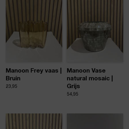
Product stijl
Vazen
Manoon Frey vaas |
Manoon Vase
Bruin
natural mosaic |
Grijs
23,95
54,95