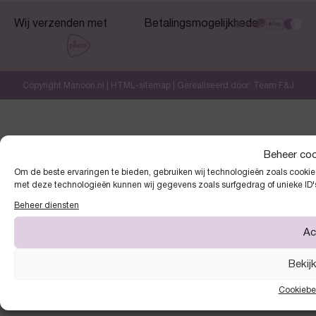
Wij verzenden met
Betalingsmogelijkheden
Copyright Manoon.nl |
HTML-sitemap
| Gerealiseerd door:
Team F&J
Beheer co
Om de beste ervaringen te bieden, gebruiken wij technologieën zoals cookies
met deze technologieën kunnen wij gegevens zoals surfgedrag of unieke ID'
Beheer diensten
Ac
Bekij
Cookiebe