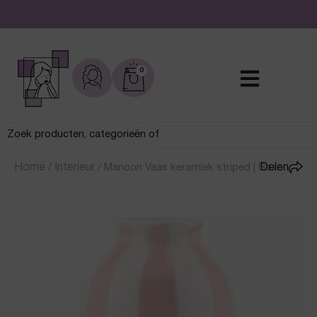
De leukste sieraden online en in de winkel
0
Home
/
Interieur
/
Manoon Vaas keramiek striped | Roze
Delen