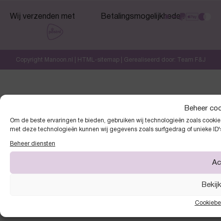
Wij verzenden met
Betalingsmogelijkheden
Copyright Manoon.nl |
HTML-sitemap
| Gerealiseerd door:
Team F&J
Beheer co
Om de beste ervaringen te bieden, gebruiken wij technologieën zoals cookies
met deze technologieën kunnen wij gegevens zoals surfgedrag of unieke ID'
Beheer diensten
Ac
Bekij
Cookiebe