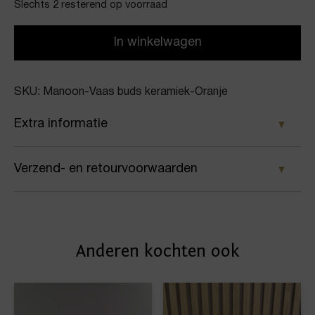
Slechts 2 resterend op voorraad
In winkelwagen
SKU: Manoon-Vaas buds keramiek-Oranje
Extra informatie
Kleur
Verzend- en retourvoorwaarden
Oranje
Samen met PostNL zorgen wij ervoor dat je pakket
Merk
wordt geleverd op het door jou gekozen
Manoon
Anderen kochten ook
afleveradres. Voor geplaatste bestellingen geldt bij
Artikelnummer
ons: op werkdagen vóór 16:00 uur besteld,
dezelfde dag nog verstuurd.
Vaas buds keramiek