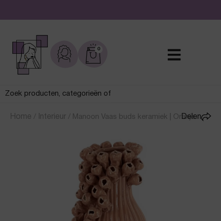
De leukste sieraden online en in de winkel
0
Home
/
Interieur
/
Manoon Vaas buds keramiek | Oranje
Delen