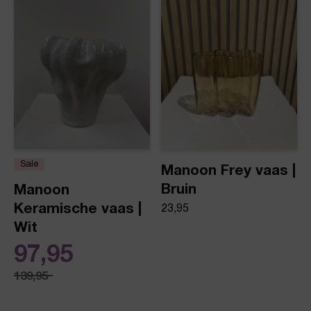
Product stijl
Vazen
Sale
Manoon Frey vaas |
Bruin
Manoon
Keramische vaas |
23,95
Wit
97,95
139,95