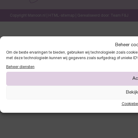
Copyright Manoon.nl |
HTML-sitemap
| Gerealiseerd door:
Team F&J
Beheer co
Om de beste ervaringen te bieden, gebruiken wij technologieën zoals cookies
met deze technologieën kunnen wij gegevens zoals surfgedrag of unieke ID'
Beheer diensten
Ac
Bekij
Cookiebe