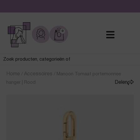
De leukste sieraden online en in de winkel
0
Home
/
Accessoires
/
Manoon Tomaat portemonnee
hanger | Rood
Delen