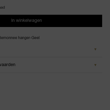
aad
In winkelwagen
temonnee hanger-Geel
l
waarden
oon
 wij ervoor dat je pakket wordt geleverd op het door
anas portemonnee hanger
 Voor geplaatste bestellingen geldt bij ons: op
 besteld, dezelfde dag nog verstuurd.
/Sleutel hanger