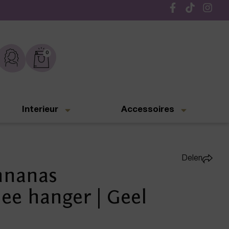
Gratis verzending vanaf € 50,-
0
Interieur
Accessoires
Delen
nnanas
e hanger | Geel