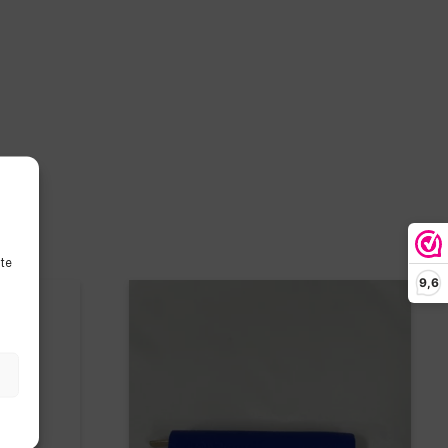
ite
9,6