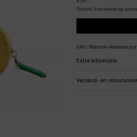
9,99
Slechts 2 resterend op voorr
SKU: Manoon-Annanas por
Extra informatie
Kleur
Gee
Verzend- en retourvoor
Merk
Man
Samen met PostNL zorgen
Artikelnummer
Ann
jou gekozen afleveradres.
werkdagen vóór 16:00 uur
Product stijl
Tas-