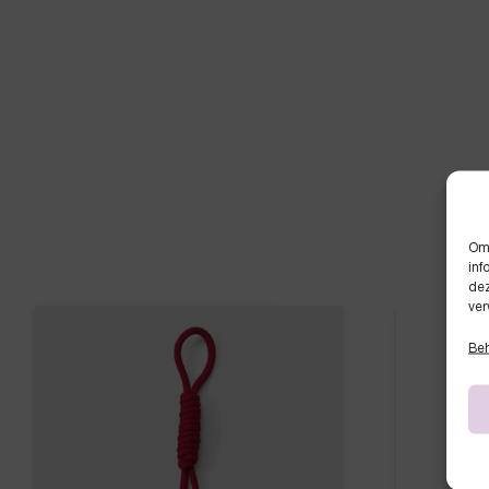
Om 
inf
dez
ver
Beh