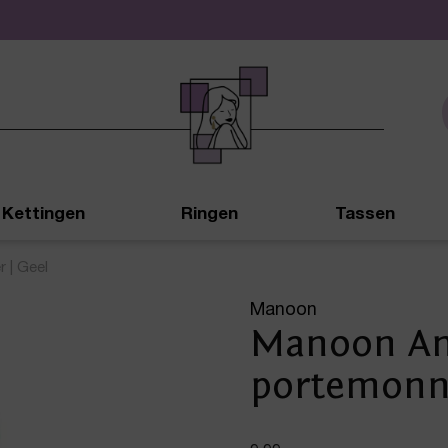
De leukste sieraden online en in de winkel
Kettingen
Ringen
Tassen
 | Geel
Manoon
Manoon A
portemonne