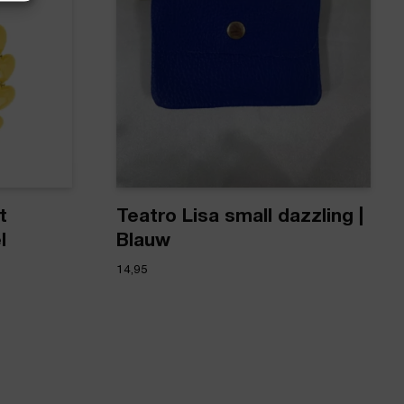
t
Teatro Lisa small dazzling |
l
Blauw
14,95