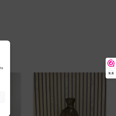
ite
9,6