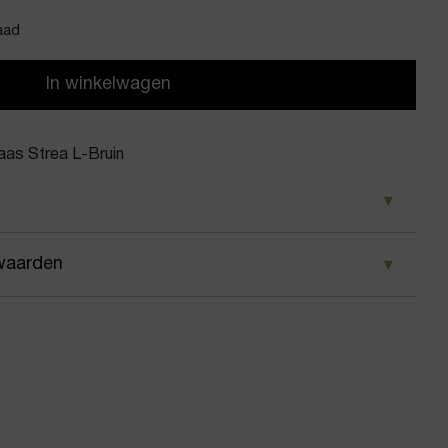
aad
In winkelwagen
as Strea L-Bruin
n
waarden
oon
 wij ervoor dat je pakket wordt geleverd op het door
ewerk vaas Strea L
 Voor geplaatste bestellingen geldt bij ons: op
 besteld, dezelfde dag nog verstuurd.
en