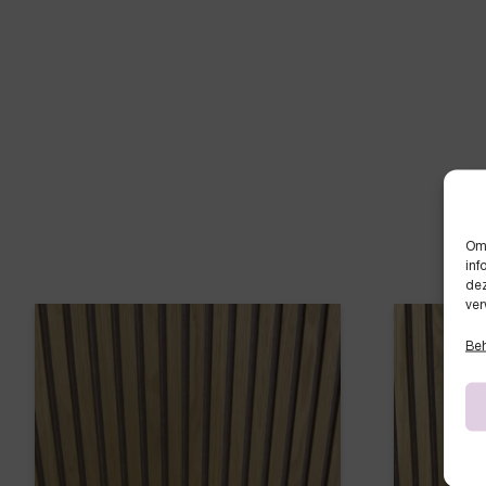
Om 
inf
dez
ver
Beh