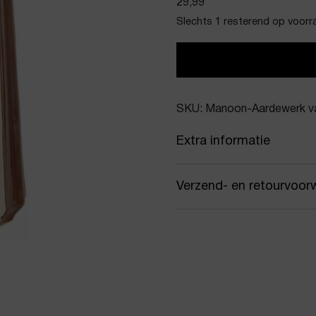
29,99
Slechts 1 resterend op voorr
SKU: Manoon-Aardewerk va
Extra informatie
Kleur
Brui
Verzend- en retourvoor
Merk
Man
Samen met PostNL zorgen
Artikelnummer
Aard
jou gekozen afleveradres.
werkdagen vóór 16:00 uur
Product stijl
Vaz