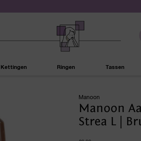
De leukste sieraden online en in de winkel
Kettingen
Ringen
Tassen
Manoon
Manoon Aa
Strea L | Br