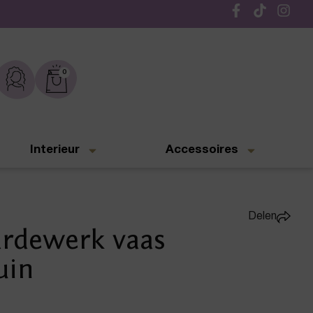
Gratis verzending vanaf € 50,-
0
Interieur
Accessoires
Delen
rdewerk vaas
uin