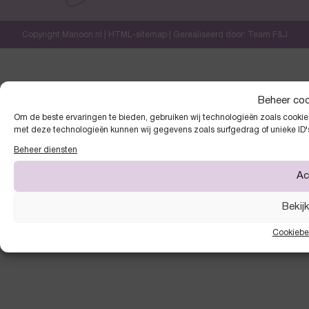
Copyright Manoon.nl |
HTML-sitemap
| Gerealiseerd door:
Team F&J
Beheer co
Om de beste ervaringen te bieden, gebruiken wij technologieën zoals cookies
met deze technologieën kunnen wij gegevens zoals surfgedrag of unieke ID'
Beheer diensten
Ac
Bekij
Cookiebe