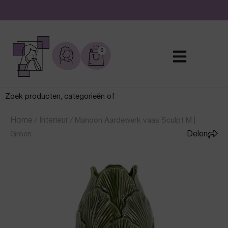
De leukste sieraden online en in de winkel
0
Home
/
Interieur
/
Manoon Aardewerk vaas Sculpt M |
Groen
Delen