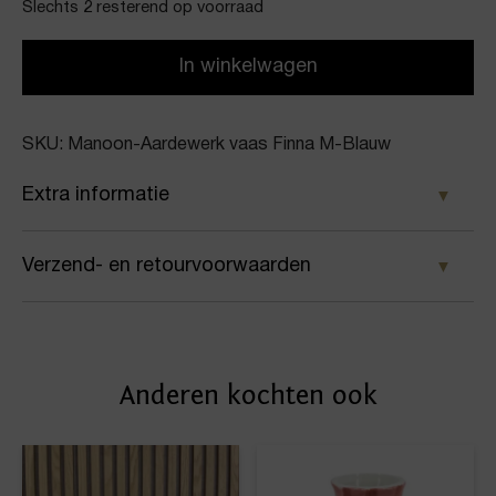
Slechts 2 resterend op voorraad
In winkelwagen
SKU: Manoon-Aardewerk vaas Finna M-Blauw
Extra informatie
Kleur
Verzend- en retourvoorwaarden
Blauw
Samen met PostNL zorgen wij ervoor dat je pakket
Merk
wordt geleverd op het door jou gekozen
Manoon
Anderen kochten ook
afleveradres. Voor geplaatste bestellingen geldt bij
Artikelnummer
ons: op werkdagen vóór 16:00 uur besteld,
dezelfde dag nog verstuurd.
Aardewerk vaas Finna M