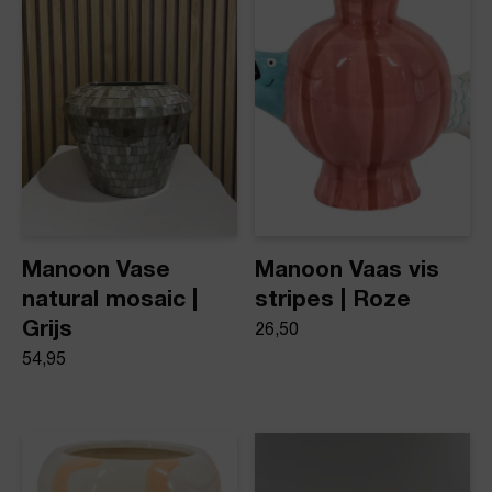
Product stijl
Vazen
Manoon Vase
Manoon Vaas vis
natural mosaic |
stripes | Roze
Grijs
26,50
54,95