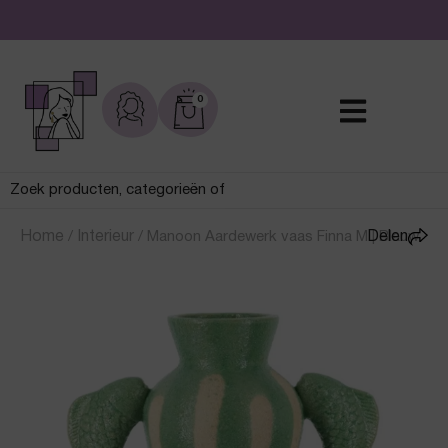
De leukste sieraden online en in de winkel
0
Home
/
Interieur
/
Manoon Aardewerk vaas Finna M | Blauw
Delen