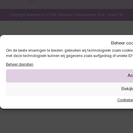
Copyright Manoon.nl |
HTML-sitemap
| Gerealiseerd door:
Team F&J
Beheer co
Om de beste ervaringen te bieden, gebruiken wij technologieën zoals cookies
met deze technologieën kunnen wij gegevens zoals surfgedrag of unieke ID'
Beheer diensten
Ac
Bekij
Cookiebe