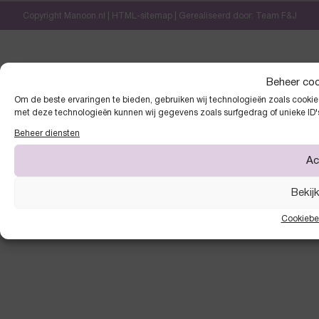
Copyright Manoon.nl |
HTML-sitemap
| Gerealiseerd door:
Team F&J
Beheer co
Om de beste ervaringen te bieden, gebruiken wij technologieën zoals cookies
met deze technologieën kunnen wij gegevens zoals surfgedrag of unieke ID'
Beheer diensten
Ac
Bekij
Cookiebe