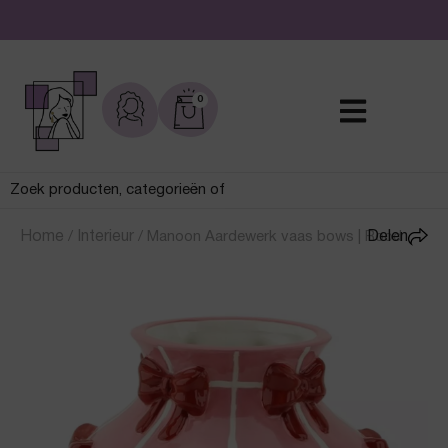
De leukste sieraden online en in de winkel
0
Home
/
Interieur
/
Manoon Aardewerk vaas bows | Rood
Delen