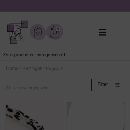
De leukste sieraden online en in de winkel
0
Home
/
Kettingen
/
Pagina 2
Filter
21
items weergegeven