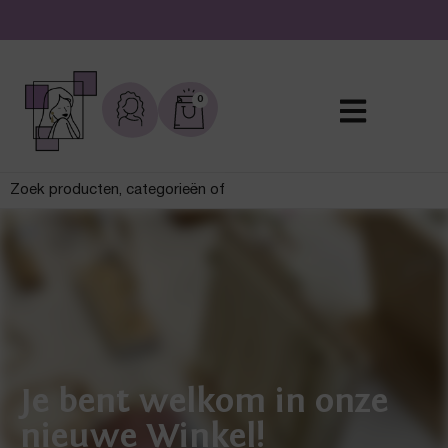
0
Je bent welkom in onze
nieuwe Winkel!