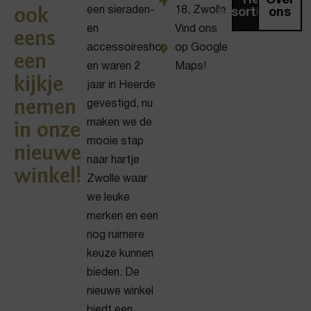
Het
Over
een sieraden-
18, Zwolle
ook
assortiment
ons
en
Vind ons
eens
accessoireshop
op Google
een
en waren 2
Maps!
kijkje
jaar in Heerde
nemen
gevestigd, nu
maken we de
in onze
mooie stap
nieuwe
naar hartje
winkel!
Zwolle waar
we leuke
merken en een
nog ruimere
keuze kunnen
bieden. De
nieuwe winkel
biedt een