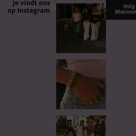
Je vindt ons
Volg
op Instagram
Manoon